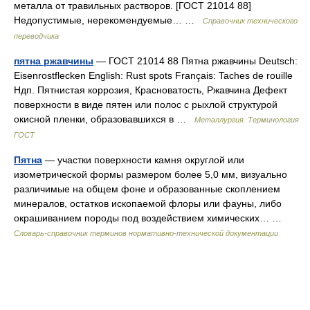
металла от травильных растворов. [ГОСТ 21014 88]
Недопустимые, нерекомендуемые… …
Справочник технического
переводчика
пятна ржавчины
— ГОСТ 21014 88 Пятна ржавчины Deutsch:
Eisenrostflecken English: Rust spots Français: Taches de rouille
Ндп. Пятнистая коррозия, Красноватость, Ржавчина Дефект
поверхности в виде пятен или полос с рыхлой структурой
окисной пленки, образовавшихся в …
Металлургия. Терминология
ГОСТ
Пятна
— участки поверхности камня округлой или
изометрической формы размером более 5,0 мм, визуально
различимые на общем фоне и образованные скоплением
минералов, остатков ископаемой флоры или фауны, либо
окрашиванием породы под воздействием химических… …
Словарь-справочник терминов нормативно-технической документации