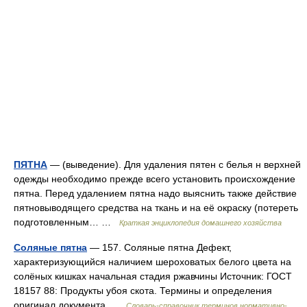
ПЯТНА
— (выведение). Для удаления пятен с белья н верхней
одежды необходимо прежде всего установить происхождение
пятна. Перед удалением пятна надо выяснить также действие
пятновыводящего средства на ткань и на её окраску (потереть
подготовленным… …
Краткая энциклопедия домашнего хозяйства
Соляные пятна
— 157. Соляные пятна Дефект,
характеризующийся наличием шероховатых белого цвета на
солёных кишках начальная стадия ржавчины Источник: ГОСТ
18157 88: Продукты убоя скота. Термины и определения
оригинал документа …
Словарь-справочник терминов нормативно-